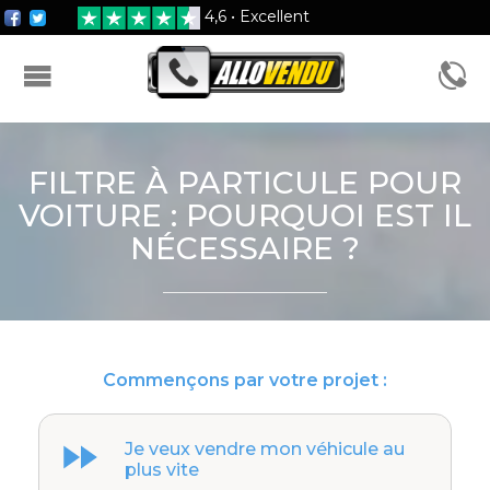
4,6 • Excellent
FORMULAIRE D'ESTIMATION
FILTRE À PARTICULE POUR
VOITURE : POURQUOI EST IL
NÉCESSAIRE ?
Commençons par votre projet :
Je veux vendre mon véhicule au
plus vite