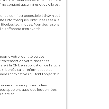
. Vous reconnaissez avoir vérifié que la
 ne contient aucun virus et qu'elle est
vendu.com" est accessible 24h/24h et 7
tés informatiques, difficultés liées à la
ficultés techniques. Pour des raisons
e s'efforcera d'en avertir
cerne votre identité ou des
e traitement de votre dossier et
aré à la CNIL en application de l'article
ux libertés. La loi "Informatique et
nnées nominatives qui font l'objet d'un
primer ou vous opposer a leur
ous rappelons aussi que les données
autre fin.