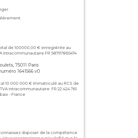
nger.
ulièrement.
pital de 100000,00 € enregistrée au
VA intracommunautaire FR 58797865474
ulets, 75011 Paris
e numéro 1641566 v0
tal 10 000 000 € Immatriculé au RCS de
° TVA intracommunautaire FR 22 424 761
baix - France
reconnaissez disposer de la compétence