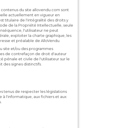
s contenus du site allovendu.com sont
ctuelle actuellement en vigueur en
itulaire de l'intégralité des droits y
ode de la Propriété Intellectuelle, seule
conséquence, l'utilisateur ne peut
rale, exploiter la charte graphique, les
resse et préalable de AlloVendu.
du site et/ou des programmes
tes de contrefaçon de droit d'auteur
é pénale et civile de l'utilisateur sur le
des signes distinctifs.
s tenus de respecter les législations
 à l'informatique, aux fichiers et aux
.