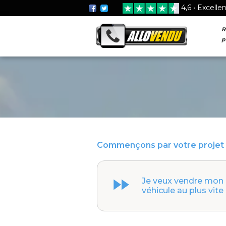
4,6 • Excelle
R
p
Commençons par votre projet 
Je veux vendre mon
véhicule au plus vite