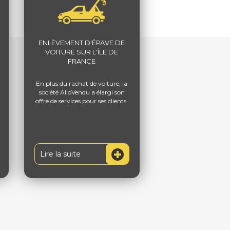
ENLÈVEMENT D'ÉPAVE DE
VOITURE SUR L'ÎLE DE
FRANCE
En plus du rachat de voiture, la
société AlloVendu a élargi son
offre de services pour ses clients.
Lire la suite