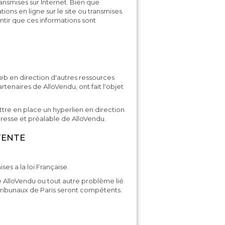
transmises sur Internet. Bien que
ons en ligne sur le site ou transmises
rantir que ces informations sont
web en direction d'autres ressources
tenaires de AlloVendu, ont fait l'objet
ettre en place un hyperlien en direction
presse et préalable de AlloVendu.
TENTE
es a la loi Française.
te AlloVendu ou tout autre problème lié
s tribunaux de Paris seront compétents.