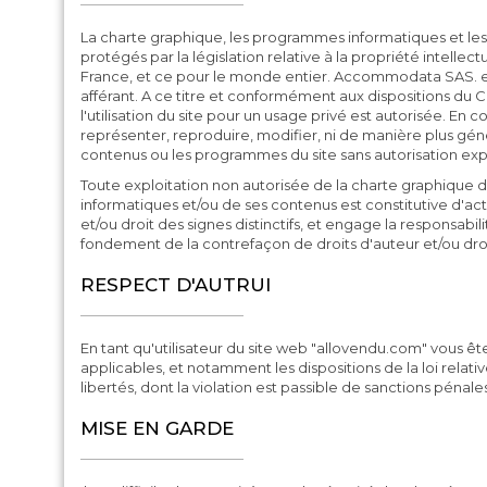
La charte graphique, les programmes informatiques et le
protégés par la législation relative à la propriété intelle
France, et ce pour le monde entier. Accommodata SAS. est t
afférant. A ce titre et conformément aux dispositions du C
l'utilisation du site pour un usage privé est autorisée. En 
représenter, reproduire, modifier, ni de manière plus géné
contenus ou les programmes du site sans autorisation exp
Toute exploitation non autorisée de la charte graphique 
informatiques et/ou de ses contenus est constitutive d'ac
et/ou droit des signes distinctifs, et engage la responsabilit
fondement de la contrefaçon de droits d'auteur et/ou droit 
RESPECT D'AUTRUI
En tant qu'utilisateur du site web "allovendu.com" vous ête
applicables, et notamment les dispositions de la loi relative
libertés, dont la violation est passible de sanctions pénales
MISE EN GARDE