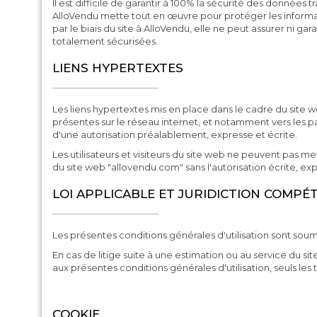
Il est difficile de garantir à 100% la sécurité des données 
AlloVendu mette tout en œuvre pour protéger les informati
par le biais du site à AlloVendu, elle ne peut assurer ni ga
totalement sécurisées.
LIENS HYPERTEXTES
Les liens hypertextes mis en place dans le cadre du site 
présentes sur le réseau internet, et notamment vers les par
d'une autorisation préalablement, expresse et écrite.
Les utilisateurs et visiteurs du site web ne peuvent pas m
du site web "allovendu.com" sans l'autorisation écrite, ex
LOI APPLICABLE ET JURIDICTION COMPÉ
Les présentes conditions générales d'utilisation sont soumis
En cas de litige suite à une estimation ou au service du si
aux présentes conditions générales d'utilisation, seuls le
COOKIE