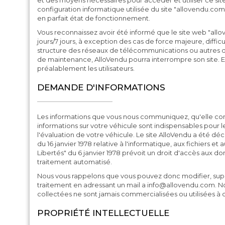
et des moyens nécessaires pour accéder et utiliser ce site
configuration informatique utilisée du site "allovendu.com"
en parfait état de fonctionnement.
Vous reconnaissez avoir été informé que le site web "allo
jours/7 jours, à exception des cas de force majeure, difficul
structure des réseaux de télécommunications ou autres dif
de maintenance, AlloVendu pourra interrompre son site. Ell
préalablement les utilisateurs.
DEMANDE D'INFORMATIONS
Les informations que vous nous communiquez, qu'elle con
informations sur votre véhicule sont indispensables pour l
l'évaluation de votre véhicule. Le site AlloVendu a été décl
du 16 janvier 1978 relative à l'informatique, aux fichiers et a
Libertés" du 6 janvier 1978 prévoit un droit d'accès aux do
traitement automatisé.
Nous vous rappelons que vous pouvez donc modifier, sup
traitement en adressant un mail a
info@allovendu.com
. N
collectées ne sont jamais commercialisées ou utilisées à d'
PROPRIÉTÉ INTELLECTUELLE