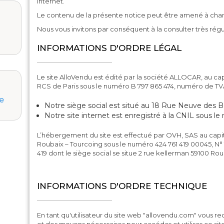
Internet.
Le contenu de la présente notice peut être amené à cha
Nous vous invitons par conséquent à la consulter très rég
INFORMATIONS D'ORDRE LÉGAL
Le site AlloVendu est édité par la société ALLOCAR, au ca
RCS de Paris sous le numéro B 797 865 474, numéro de T
e
Notre siège social est situé au 18 Rue Neuve des Bo
Notre site internet est enregistré à la CNIL sous l
L’hébergement du site est effectué par OVH, SAS au capi
Roubaix – Tourcoing sous le numéro 424 761 419 00045, N
419 dont le siège social se situe 2 rue kellerman 59100 Rou
INFORMATIONS D'ORDRE TECHNIQUE
En tant qu'utilisateur du site web "allovendu.com" vous 