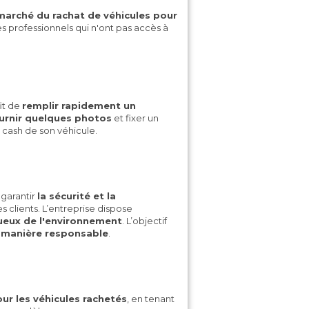
 marché du rachat de véhicules pour
es professionnels qui n'ont pas accès à
ffit de
remplir rapidement un
urnir quelques photos
et fixer un
 cash de son véhicule.
garantir
la sécurité et la
s clients. L’entreprise dispose
ueux de l'environnement
. L’objectif
e manière responsable
.
ur les véhicules rachetés
, en tenant