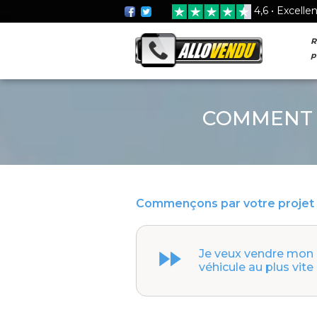
4,6 • Excelle
R
p
COMMENT 
Commençons par votre projet 
Je veux vendre mon
véhicule au plus vite