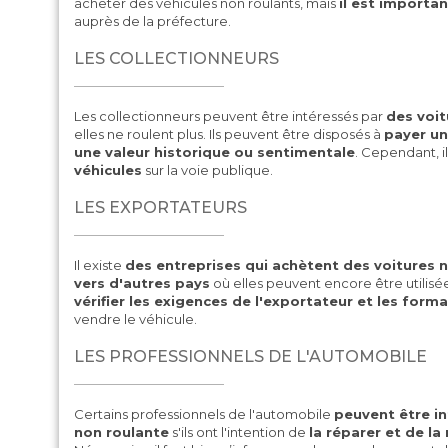
acheter des véhicules non roulants, mais
il est importan
auprès de la préfecture.
LES COLLECTIONNEURS
Les collectionneurs peuvent être intéressés par
des voit
elles ne roulent plus. Ils peuvent être disposés à
payer un
une valeur historique ou sentimentale
. Cependant, i
véhicules
sur la voie publique.
LES EXPORTATEURS
Il existe
des entreprises qui achètent des voitures 
vers d'autres pays
où elles peuvent encore être utilisées
vérifier les exigences de l'exportateur et les forma
vendre le véhicule.
LES PROFESSIONNELS DE L'AUTOMOBILE
Certains professionnels de l'automobile
peuvent être in
non roulante
s'ils ont l'intention de
la réparer et de la