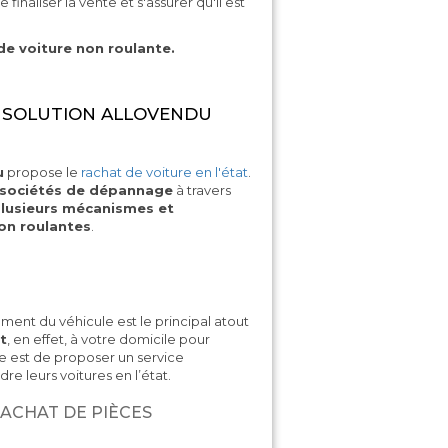
finaliser la vente et s'assurer qu'il est
de voiture non roulante.
A SOLUTION ALLOVENDU
u
propose le
rachat de voiture en l'état
.
 sociétés de dépannage
à travers
lusieurs mécanismes et
non roulantes
.
ment du véhicule est le principal atout
t
, en effet, à votre domicile pour
ée est de proposer un service
e leurs voitures en l’état.
ACHAT DE PIÈCES