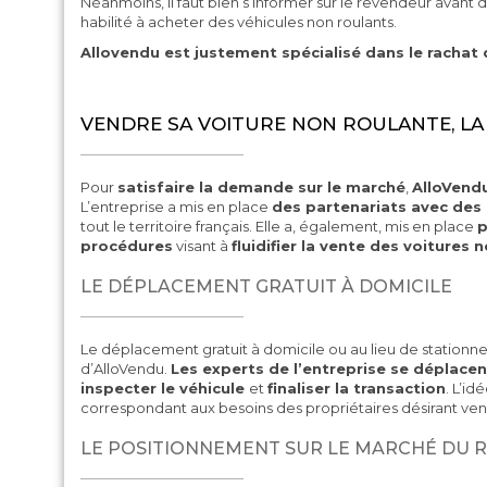
Néanmoins, il faut bien s’informer sur le revendeur avant de 
habilité à acheter des véhicules non roulants.
Allovendu est justement spécialisé dans le rachat 
VENDRE SA VOITURE NON ROULANTE, L
Pour
satisfaire la demande sur le marché
,
AlloVend
L’entreprise a mis en place
des partenariats avec des
tout le territoire français. Elle a, également, mis en place
p
procédures
visant à
fluidifier la vente des voitures 
LE DÉPLACEMENT GRATUIT À DOMICILE
Le déplacement gratuit à domicile ou au lieu de stationne
d’AlloVendu.
Les experts de l’entreprise se déplacen
inspecter le véhicule
et
finaliser la transaction
. L’id
correspondant aux besoins des propriétaires désirant vendr
LE POSITIONNEMENT SUR LE MARCHÉ DU R