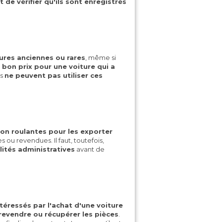
t de vérifier qu'ils sont enregistrés
ures anciennes ou rares
, même si
 bon prix pour une voiture qui a
ls
ne peuvent pas utiliser ces
non roulantes pour les exporter
 ou revendues. Il faut, toutefois,
lités administratives
avant de
téressés par l'achat d'une voiture
 revendre ou récupérer les pièces
.