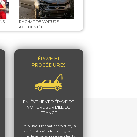
ANS
RACHAT DE VOITURE
ACCIDENTÉE
ÉPAVE ET
PROCÉDURES
ENLÈVEMENT D'ÉPAVE DE
VOITURE SUR L'ÎLE DE
FRANCE
En plus du rachat de voiture, la
société AlloVendu a élargi son
offre de services pour ses clients.