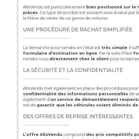
AlloVendu est particulièrement
bien positionné sur le
pièces
. Ce type de produit est souvent sous-évalué par l
la filière de vente de ce genre de voitures.
UNE PROCÉDURE DE RACHAT SIMPLIFIÉE
La démarche pour vendre en l’état est
très simple
. Il su
formulaire d'estimation en ligne
. Par la suite il faut
fo
rendez-vous
directement chez le client
pour la reprise
LA SÉCURITÉ ET LA CONFIDENTIALITÉ
AlloVendu met également en place des procédures pour 
confidentialité des informations personnelles
de se
également d’
un service de démantèlement respect
est de
garantir que les véhicules soient éliminés d
DES OFFRES DE REPRISE INTÉRESSANTES
L’offre AlloVendu
comprend
des prix compétitifs po