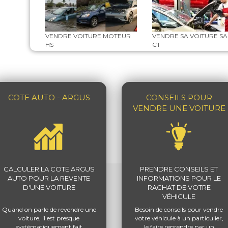
VENDRE VOITURE MOTEUR
VENDRE SA VOITURE S
HS
CT
COTE AUTO - ARGUS
CONSEILS POUR
VENDRE UNE VOITURE
CALCULER LA COTE ARGUS
PRENDRE CONSEILS ET
AUTO POUR LA REVENTE
INFORMATIONS POUR LE
D'UNE VOITURE
RACHAT DE VOTRE
VÉHICULE
Quand on parle de revendre une
Besoin de conseils pour vendre
voiture, il est presque
votre véhicule à un particulier,
systématiquement fait
le faire reprendre par un