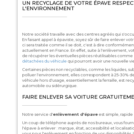
UN RECYCLAGE DE VOTRE ÉPAVE RESPE
L'ENVIRONNEMENT
Notre société travaille avec des centres agréés qui s'occ
En faisant appel à épaviste, soyez sûr de faire enlever vo
ci sera traitée comme il se doit, c'est à dire conformément
actuellement en France. En effet, suite à l'enlèvement, 
de récupérer les éventuelles pièces réutilisables comme l
détachées du véhicule
qui pourront avoir une nouvelle vie
Certaines pièces non recyclables, comme les liquides, sub
polluer l'environnement, elles correspondent à 25-30% de 
véhicule hors d'usage, essentiellement la ferraille, est recy
automobile ou sidérurgique.
FAIRE ENLEVER SA VOITURE GRATUITEME
Notre service d'
enlèvement d'épave
est simple, rapide e
Un coup de téléphone auprès de nos bureaux, vous fourniss
l'épave à enlever : marque, état, accessibilité et localisa
vous pour l'enlèvement en fonction de vos disponibilités, 