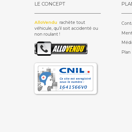
LE CONCEPT
PLA
AlloVendu
rachète tout
Cont
véhicule, qu’il soit accidenté ou
Ment
non roulant !
Médi
Plan 