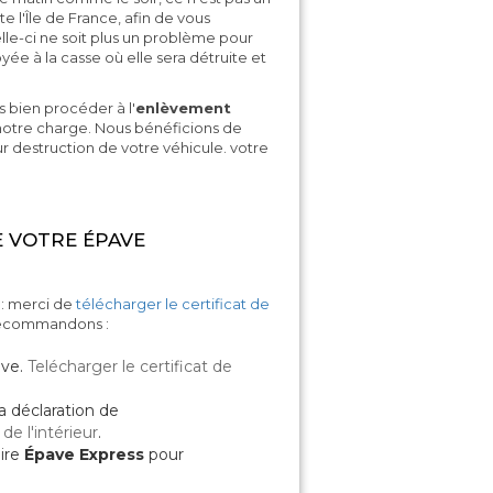
 l'Île de France, afin de vous
lle-ci ne soit plus un problème pour
ée à la casse où elle sera détruite et
 bien procéder à l'
enlèvement
notre charge. Nous bénéficions de
 destruction de votre véhicule. votre
 VOTRE ÉPAVE
 : merci de
télécharger le certificat de
recommandons :
ave.
Telécharger le certificat de
la déclaration de
de l'intérieur
.
ire
Épave Express
pour