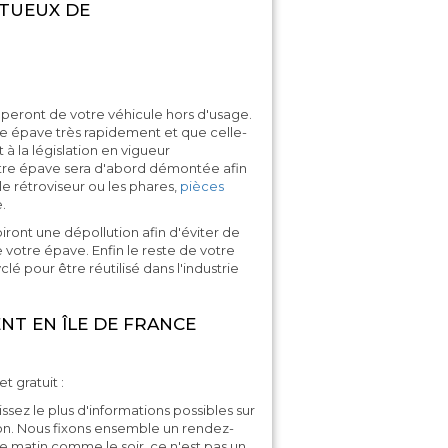
CTUEUX DE
uperont de votre véhicule hors d'usage.
tre épave très rapidement et que celle-
 à la législation en vigueur
votre épave sera d'abord démontée afin
e rétroviseur ou les phares,
pièces
.
iront une dépollution afin d'éviter de
votre épave. Enfin le reste de votre
clé pour être réutilisé dans l'industrie
NT EN ÎLE DE FRANCE
t gratuit :
ez le plus d'informations possibles sur
tion. Nous fixons ensemble un rendez-
le matin comme le soir, ce n'est pas un