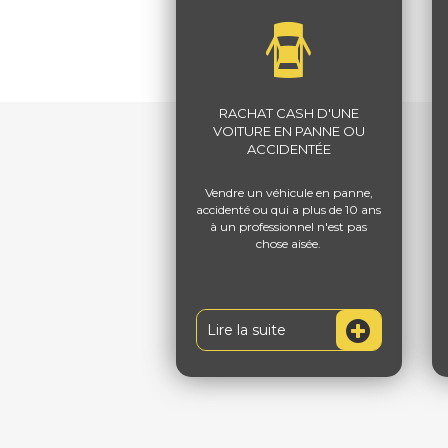
RACHAT CASH D'UNE
VOITURE EN PANNE OU
ACCIDENTÉE
Vendre un véhicule en panne,
accidenté ou qui a plus de 10 ans
à un professionnel n'est pas
chose aisée.
Lire la suite