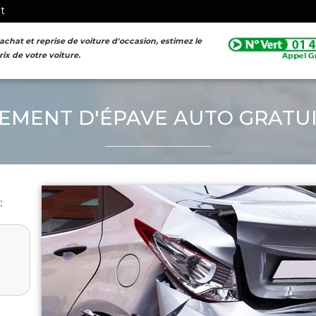
nt
achat et reprise de voiture d'occasion, estimez le
rix de votre voiture.
FORMULAIRE D'ESTIMATION
EMENT D'ÉPAVE AUTO GRATUI
: