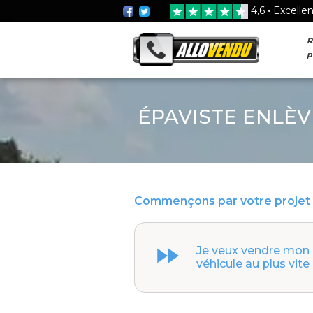
4,6 • Excelle
R
p
ÉPAVISTE ENLÈV
Commençons par votre projet 
Je veux vendre mon
véhicule au plus vite