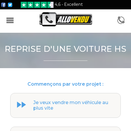
4,6 • Excellent
FORMULAIRE D'ESTIMATION
REPRISE D'UNE VOITURE HS
Commençons par votre projet :
Je veux vendre mon véhicule au
plus vite