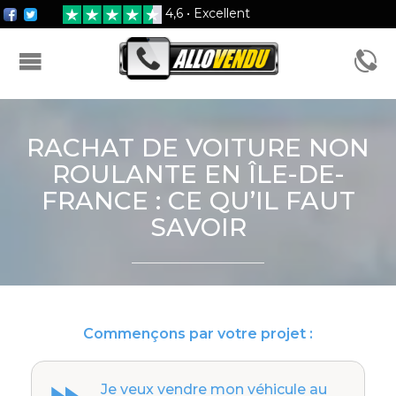
4,6 • Excellent
FORMULAIRE D'ESTIMATION
RACHAT DE VOITURE NON
ROULANTE EN ÎLE-DE-
FRANCE : CE QU’IL FAUT
SAVOIR
Commençons par votre projet :
Je veux vendre mon véhicule au