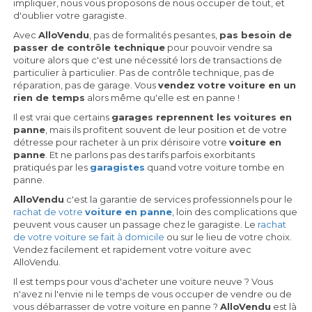
impliquer, nous vous proposons de nous occuper de tout, et
d'oublier votre garagiste.
Avec
AlloVendu
, pas de formalités pesantes,
pas besoin de
passer de contrôle technique
pour pouvoir vendre sa
voiture alors que c'est une nécessité lors de transactions de
particulier à particulier. Pas de contrôle technique, pas de
réparation, pas de garage. Vous
vendez votre voiture en un
rien de temps
alors même qu'elle est en panne !
Il est vrai que certains
garages reprennent les voitures en
panne
, mais ils profitent souvent de leur position et de votre
détresse pour racheter à un prix dérisoire votre
voiture en
panne
. Et ne parlons pas des tarifs parfois exorbitants
pratiqués par les
garagistes
quand votre voiture tombe en
panne.
AlloVendu
c'est la garantie de services professionnels pour le
rachat de votre
voiture en panne
, loin des complications que
peuvent vous causer un passage chez le garagiste. Le
rachat
de votre voiture se fait à domicile
ou sur le lieu de votre choix.
Vendez facilement et rapidement votre voiture avec
AlloVendu.
Il est temps pour vous d'acheter une voiture neuve ? Vous
n'avez ni l'envie ni le temps de vous occuper de vendre ou de
vous débarrasser de votre voiture en panne ?
AlloVendu
est là