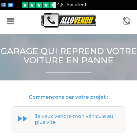
4,6 • Excellent
FORMULAIRE D'ESTIMATION
GARAGE QUI REPREND VOTRE
VOITURE EN PANNE
Commençons par votre projet :
Je veux vendre mon véhicule au
plus vite