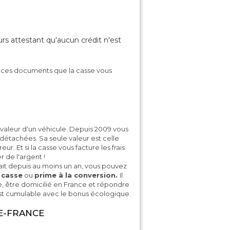
rs attestant qu'aucun crédit n'est
 ces documents que la casse vous
 valeur d'un véhicule. Depuis 2009 vous
détachées. Sa seule valeur est celle
ur. Et si la casse vous facture les frais
de l'argent !
ait depuis au moins un an, vous pouvez
 casse
ou
prime à la conversion.
Il
 être domicilié en France et répondre
est cumulable avec le bonus écologique.
DE-FRANCE