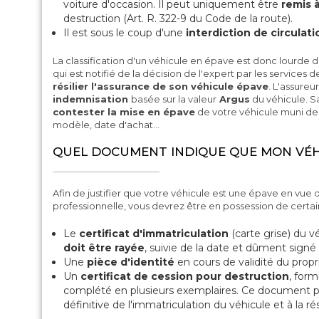
voiture d'occasion. Il peut uniquement être
remis 
destruction (Art. R. 322-9 du Code de la route).
Il est sous le coup d'une
interdiction de circulati
La classification d'un véhicule en épave est donc lourde
qui est notifié de la décision de l'expert par les services d
résilier l'assurance de son véhicule épave
. L'assure
indemnisation
basée sur la valeur
Argus
du véhicule. 
contester la mise en épave
de votre véhicule muni de
modèle, date d'achat…
QUEL DOCUMENT INDIQUE QUE MON VÉHI
Afin de justifier que votre véhicule est une épave en vue 
professionnelle, vous devrez être en possession de certa
Le
certificat d'immatriculation
(carte grise) du v
doit être rayée
, suivie de la date et dûment signé p
Une
pièce d'identité
en cours de validité du propr
Un
certificat de cession pour destruction
, for
complété en plusieurs exemplaires. Ce document p
définitive de l'immatriculation du véhicule et à la ré