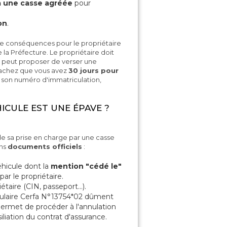
à une casse agréée
pour
on
.
 de conséquences pour le propriétaire
e la Préfecture. Le propriétaire doit
ur peut proposer de verser une
Sachez que vous avez
30 jours pour
 son numéro d'immatriculation,
CULE EST UNE ÉPAVE ?
de sa prise en charge par une casse
ins
documents officiels
:
éhicule dont la
mention "cédé le"
ar le propriétaire.
iétaire (CIN, passeport…).
mulaire Cerfa N°13754*02 dûment
ermet de procéder à l'annulation
siliation du contrat d'assurance.