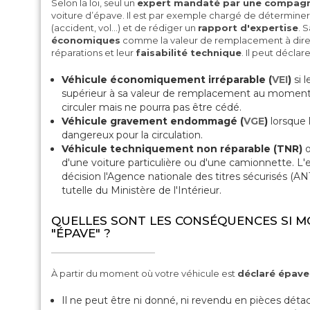
Selon la loi, seul un
expert mandaté par une compagn
voiture d’épave. Il est par exemple chargé de déterminer l
(accident, vol…) et de rédiger un
rapport d'expertise
. 
économiques
comme la valeur de remplacement à dire d
réparations et leur
faisabilité technique
. Il peut décla
Véhicule économiquement irréparable (
VEI
)
si l
supérieur à sa valeur de remplacement au moment d
circuler mais ne pourra pas être cédé.
Véhicule gravement endommagé
(
VGE
)
lorsque
dangereux pour la circulation.
Véhicule techniquement non réparable (TNR)
o
d'une voiture particulière ou d'une camionnette. L'
décision l'Agence nationale des titres sécurisés (A
tutelle du Ministère de l'Intérieur.
QUELLES SONT LES CONSÉQUENCES SI M
"ÉPAVE" ?
À partir du moment où votre véhicule est
déclaré épave
Il ne peut être ni donné, ni revendu en pièces d