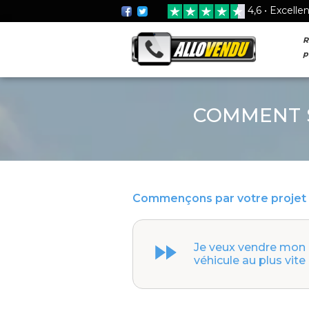
4,6 • Excelle
R
p
COMMENT S
Commençons par votre projet 
Je veux vendre mon
véhicule au plus vite