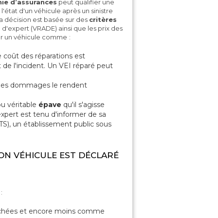
ie d’assurances
peut qualifier une
'état d'un véhicule après un sinistre
Sa décision est basée sur des
critères
'expert (VRADE) ainsi que les prix des
rer un véhicule comme
:
e coût des réparations est
e l'incident. Un VEI réparé peut
 les dommages le rendent
u véritable
épave
qu'il s'agisse
expert est tenu d'informer de sa
NTS), un établissement public sous
ON VÉHICULE EST DÉCLARÉ
:
étachées et encore moins comme