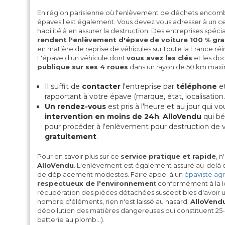
En région parisienne où l'enlèvement de déchets encombr
épaves l'est également. Vous devez vous adresser à un c
habilité à en assurer la destruction. Des entreprises spé
rendent l'enlèvement d'épave
de voiture 100 % gra
en matière de reprise de véhicules sur toute la France ré
L'épave d'un véhicule dont
vous avez les clés
et les do
publique sur ses 4 roues
dans un rayon de 50 km maxi
Il suffit de
contacter
l'entreprise par
téléphone
et
rapportant à votre épave (marque, état, localisation…
Un rendez-vous
est pris à l'heure et au jour qui 
intervention en moins de 24h
.
AlloVendu
qui bé
pour procéder à l'enlèvement pour destruction de v
gratuitement
.
Pour en savoir plus sur ce
service pratique et rapide
, 
AlloVendu
. L'enlèvement est également assuré au-delà d
de déplacement modestes. Faire appel à un
épaviste ag
respectueux de l'environnemen
t conformément à la lé
récupération des pièces détachées susceptibles d'avoir 
nombre d'éléments, rien n'est laissé au hasard.
AlloVend
dépollution des matières dangereuses qui constituent 25-3
batterie au plomb…).