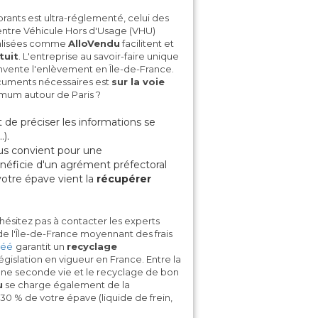
ants est ultra-réglementé, celui des
entre Véhicule Hors d'Usage (VHU)
cialisées comme
AlloVendu
facilitent et
tuit
. L'entreprise au savoir-faire unique
invente l'enlèvement en Île-de-France.
cuments nécessaires est
sur la voie
mum autour de Paris ?
 de préciser les informations se
).
vous convient pour une
néficie d'un agrément préfectoral
otre épave vient la
récupérer
n'hésitez pas à contacter les experts
e l'Île-de-France moyennant des frais
réé
garantit un
recyclage
gislation en vigueur en France. Entre la
une seconde vie et le recyclage de bon
u
se charge également de la
0 % de votre épave (liquide de frein,