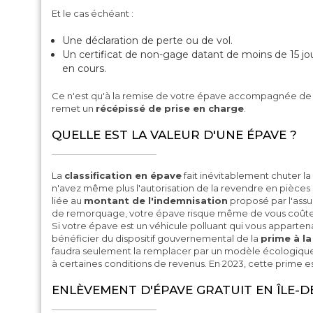
Et le cas échéant :
Une déclaration de perte ou de vol.
Un certificat de non-gage datant de moins de 15 jou
en cours.
Ce n'est qu'à la remise de votre épave accompagnée de
remet un
récépissé de prise en charge
.
QUELLE EST LA VALEUR D'UNE ÉPAVE ?
La
classification en épave
fait inévitablement chuter la
n'avez même plus l'autorisation de la revendre en pièces 
liée au
montant de l'indemnisation
proposé par l'assure
de remorquage, votre épave risque même de vous coûter 
Si votre épave est un véhicule polluant qui vous apparten
bénéficier du dispositif gouvernemental de la
prime à la
faudra seulement la remplacer par un modèle écologique,
à certaines conditions de revenus. En 2023, cette prime 
ENLÈVEMENT D'ÉPAVE GRATUIT EN ÎLE-