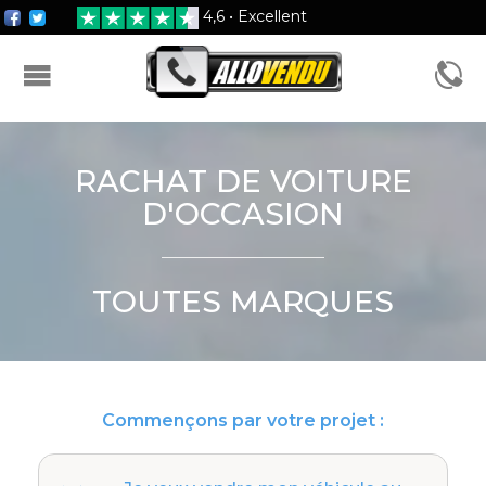
4,6 • Excellent
FORMULAIRE D'ESTIMATION
RACHAT DE VOITURE
D'OCCASION
TOUTES MARQUES
Commençons par votre projet :