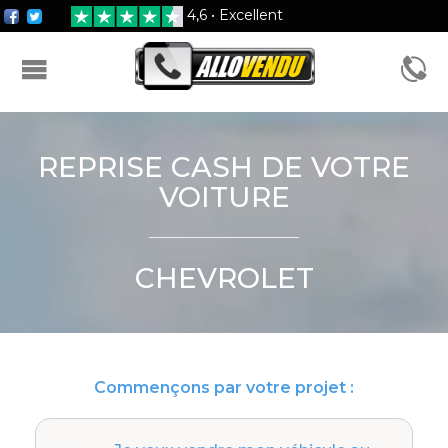
4,6 • Excellent
FORMULAIRE D'ESTIMATION
REPRISE CASH DE VOTRE
VOITURE
CHEVROLET
Commençons par votre projet :