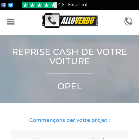
4,6 • Excellent
FORMULAIRE D'ESTIMATION
REPRISE CASH DE VOTRE
VOITURE
OPEL
Commençons par votre projet :