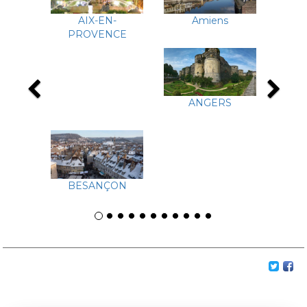
AIX-EN-
Amiens
PROVENCE
Previous
Ne
ANGERS
BESANÇON