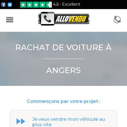
4,6 • Excellent
FORMULAIRE D'ESTIMATION
RACHAT DE VOITURE À
ANGERS
Commençons par votre projet :
Je veux vendre mon véhicule au
plus vite