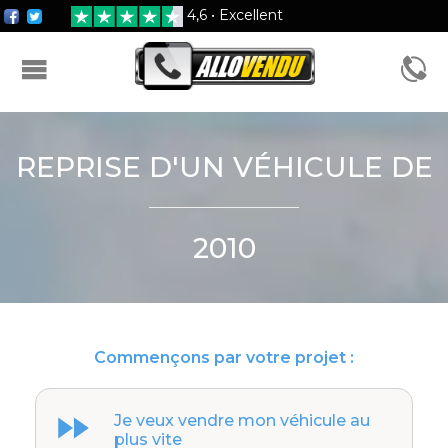
4,6 • Excellent
FORMULAIRE D'ESTIMATION
REPRISE D'UN VÉHICULE DE
2010
Commençons par votre projet :
Je veux vendre mon véhicule au
plus vite