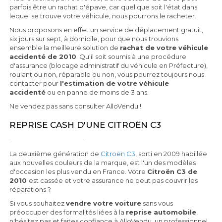
parfois être un rachat d'épave, car quel que soit l'état dans
lequel se trouve votre véhicule, nous pourrons le racheter.
Nous proposons en effet un service de déplacement gratuit,
six jours sur sept, à domicile, pour que nous trouvions
ensemble la meilleure solution de
rachat de votre véhicule
accidenté de 2010
. Qu'il soit soumis à une procédure
d'assurance (blocage administratif du véhicule en Préfecture),
roulant ou non, réparable ou non, vous pourrez toujours nous
contacter pour
l'estimation de votre véhicule
accidenté
ou en panne de moins de 3 ans.
Ne vendez pas sans consulter AlloVendu !
REPRISE CASH D'UNE CITROËN C3
La deuxième génération de
Citroën C3
, sorti en 2009 habillée
aux nouvelles couleurs de la marque, est l'un des modèles
d'occasion les plus vendu en France. Votre
Citroën C3 de
2010
est cassée et votre assurance ne peut pas couvrir les
réparations ?
Si vous souhaitez
vendre votre voiture
sans vous
préoccuper des formalités liées à la
reprise automobile
,
n'hésitez pas et faites confiance à AlloVendu, un professionnel