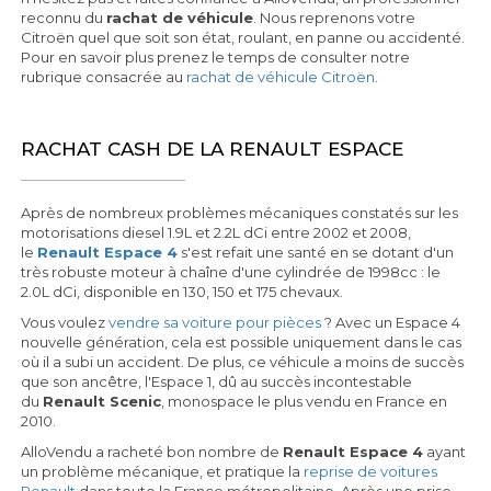
reconnu du
rachat de véhicule
. Nous reprenons votre
Citroën quel que soit son état, roulant, en panne ou accidenté.
Pour en savoir plus prenez le temps de consulter notre
rubrique consacrée au
rachat de véhicule Citroën
.
RACHAT CASH DE LA RENAULT ESPACE
Après de nombreux problèmes mécaniques constatés sur les
motorisations diesel 1.9L et 2.2L dCi entre 2002 et 2008,
le
Renault Espace 4
s'est refait une santé en se dotant d'un
très robuste moteur à chaîne d'une cylindrée de 1998cc : le
2.0L dCi, disponible en 130, 150 et 175 chevaux.
Vous voulez
vendre sa voiture pour pièces
? Avec un Espace 4
nouvelle génération, cela est possible uniquement dans le cas
où il a subi un accident. De plus, ce véhicule a moins de succès
que son ancêtre, l'Espace 1, dû au succès incontestable
du
Renault Scenic
, monospace le plus vendu en France en
2010.
AlloVendu a racheté bon nombre de
Renault Espace 4
ayant
un problème mécanique, et pratique la
reprise de voitures