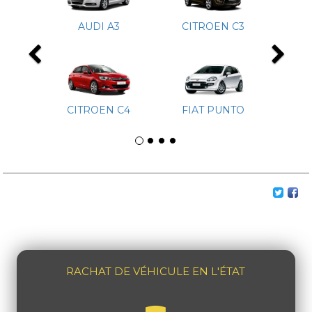
AUDI A3
CITROEN C3
Previous
Ne
CITROEN C4
FIAT PUNTO
RACHAT DE VÉHICULE EN L'ÉTAT