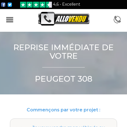
4,6 • Excellent
FORMULAIRE D'ESTIMATION
REPRISE IMMÉDIATE DE
VOTRE
PEUGEOT 308
Commençons par votre projet :